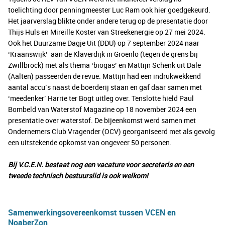
toelichting door penningmeester Luc Ram ook hier goedgekeurd.
Het jaarverslag blikte onder andere terug op de presentatie door
Thijs Huls en Mireille Koster van Streekenergie op 27 mei 2024.
Ook het Duurzame Dagje Uit (DDU) op 7 september 2024 naar
‘Kraanswijk’ aan de Klaverdijk in Groenlo (tegen de grens bij
Zwillbrock) met als thema ‘biogas’ en Mattijn Schenk uit Dale
(Aalten) passeerden de revue. Mattijn had een indrukwekkend
aantal accu’s naast de boerderij staan en gaf daar samen met
‘meedenker’ Harrie ter Bogt uitleg over. Tenslotte hield Paul
Bombeld van Waterstof Magazine op 18 november 2024 een
presentatie over waterstof. De bijeenkomst werd samen met
Ondernemers Club Vragender (OCV) georganiseerd met als gevolg
een uitstekende opkomst van ongeveer 50 personen.
Bij V.C.E.N. bestaat nog een vacature voor secretaris en een
tweede technisch bestuurslid is ook welkom!
Samenwerkingsovereenkomst tussen VCEN en
NoaberZon