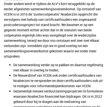
Onder andere werd er tijdens de ALV’s kort teruggeblikt op de
eerder afgesloten samenwerkingsovereenkomst. Op initiatief van
VCEN is in 2016 de ‘zustercoöperatie’ NoaberZon opgericht die
vervolgens met behulp van certificaathouders een zogenaamd
postcoderoosproject tot stand bracht. We kwamen er op een
gegeven moment echter achter dat in de statuten van beide
coöperaties eigenlijk niks was vastgelegd over de wederzijdse
samenwerking, terwijl we door ons ontstaan wel zeer met elkaar
verbonden zijn. Inmiddels zijn we in goed overleg tot een
samenwerkingsovereenkomst gekomen waarin we onder meer
uitspreken:
De samenwerking verder op te pakken en daartoe regelmatig
met elkaar in overleg te treden,
De Nieuwsbrief van VCEN ook onder certificaathouders van
Noaberzon te verspreiden en deze certificaathouders ook uit
te nodigen voor informatiebijeenkomsten van VCEN.
Gezamenlijk nieuwe verduurzamingsprojecten te formuleren
waaraan NoaberZon financieel kan bijdragen. Dit is in 2022
gebeurd door bij te dragen aan de realisering van
energiezuinige verlichting op het groene schoolplein op de