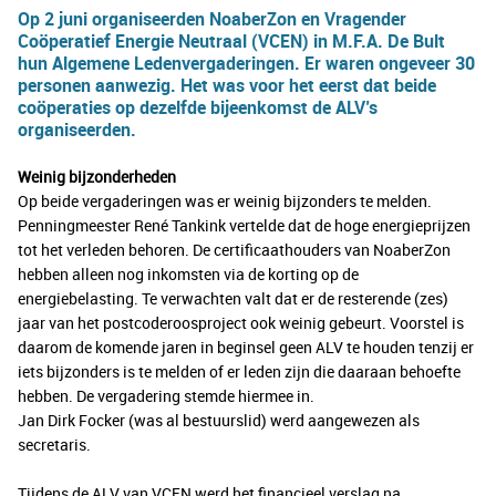
Op 2 juni organiseerden NoaberZon en Vragender
Coöperatief Energie Neutraal (VCEN) in M.F.A. De Bult
hun Algemene Ledenvergaderingen. Er waren ongeveer 30
personen aanwezig. Het was voor het eerst dat beide
coöperaties op dezelfde bijeenkomst de ALV’s
organiseerden.
Weinig bijzonderheden
Op beide vergaderingen was er weinig bijzonders te melden.
Penningmeester René Tankink vertelde dat de hoge energieprijzen
tot het verleden behoren. De certificaathouders van NoaberZon
hebben alleen nog inkomsten via de korting op de
energiebelasting. Te verwachten valt dat er de resterende (zes)
jaar van het postcoderoosproject ook weinig gebeurt. Voorstel is
daarom de komende jaren in beginsel geen ALV te houden tenzij er
iets bijzonders is te melden of er leden zijn die daaraan behoefte
hebben. De vergadering stemde hiermee in.
Jan Dirk Focker (was al bestuurslid) werd aangewezen als
secretaris.
Tijdens de ALV van VCEN werd het financieel verslag na