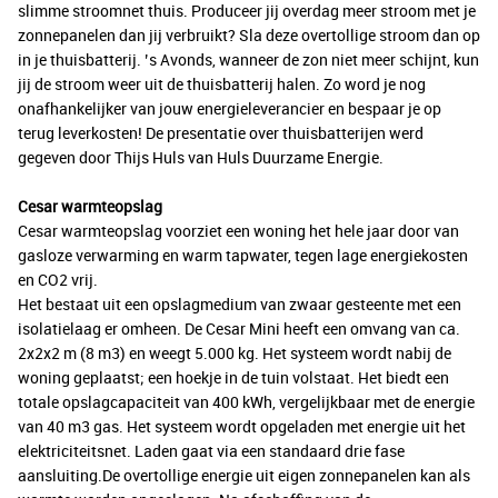
slimme stroomnet thuis. Produceer jij overdag meer stroom met je
zonnepanelen dan jij verbruikt? Sla deze overtollige stroom dan op
in je thuisbatterij. ’s Avonds, wanneer de zon niet meer schijnt, kun
jij de stroom weer uit de thuisbatterij halen. Zo word je nog
onafhankelijker van jouw energieleverancier en bespaar je op
terug leverkosten! De presentatie over thuisbatterijen werd
gegeven door Thijs Huls van Huls Duurzame Energie.
Cesar warmteopslag
Cesar warmteopslag voorziet een woning het hele jaar door van
gasloze verwarming en warm tapwater, tegen lage energiekosten
en CO2 vrij.
Het bestaat uit een opslagmedium van zwaar gesteente met een
isolatielaag er omheen. De Cesar Mini heeft een omvang van ca.
2x2x2 m (8 m3) en weegt 5.000 kg. Het systeem wordt nabij de
woning geplaatst; een hoekje in de tuin volstaat. Het biedt een
totale opslagcapaciteit van 400 kWh, vergelijkbaar met de energie
van 40 m3 gas. Het systeem wordt opgeladen met energie uit het
elektriciteitsnet. Laden gaat via een standaard drie fase
aansluiting.De overtollige energie uit eigen zonnepanelen kan als